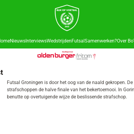
cookies toe.
Home
Nieuws
Interviews
Wedstrijden
Futsal
Samenwerken?
Over B
t
Futsal Groningen is door het oog van de naald gekropen. De 
strafschoppen de halve finale van het bekertoernooi. In G
benutte op overtuigende wijze de beslissende strafschop.