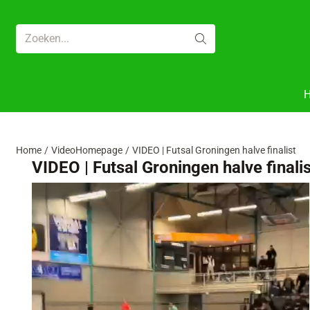
Cookievoorkeuren zijn beschikbaar. Kies instellingen of sta alle 
Zoeken
Home
/
VideoHomepage
/
VIDEO | Futsal Groningen halve finalist
VIDEO | Futsal Groningen halve finalis