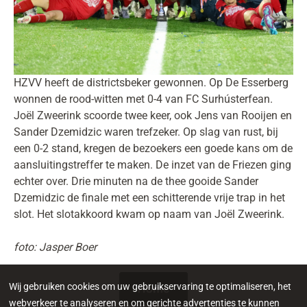
HZVV heeft de districtsbeker gewonnen. Op De Esserberg
wonnen de rood-witten met 0-4 van FC Surhústerfean.
Joël Zweerink scoorde twee keer, ook Jens van Rooijen en
Sander Dzemidzic waren trefzeker. Op slag van rust, bij
een 0-2 stand, kregen de bezoekers een goede kans om de
aansluitingstreffer te maken. De inzet van de Friezen ging
echter over. Drie minuten na de thee gooide Sander
Dzemidzic de finale met een schitterende vrije trap in het
slot. Het slotakkoord kwam op naam van Joël Zweerink.
foto: Jasper Boer
Wij gebruiken cookies om uw gebruikservaring te optimaliseren, het
webverkeer te analyseren en om gerichte advertenties te kunnen