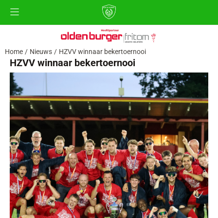
Cookievoorkeuren zijn beschikbaar. Kies instellingen of sta alle 
Home
/
Nieuws
/
HZVV winnaar bekertoernooi
HZVV winnaar bekertoernooi